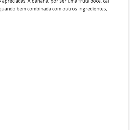
preciadas. A banana, por ser uma fruta doce, cai
e quando bem combinada com outros ingredientes,