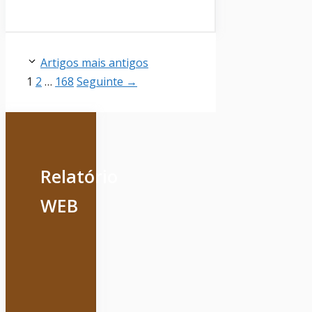
Artigos mais antigos
Página
Página
Página
1
2
…
168
Seguinte
→
Relatório
WEB