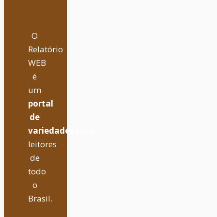
O
Relatório
WEB
é
um
portal
de
variedades
para
leitores
de
todo
o
Brasil.