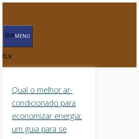
Saltar
para
o
conteúdo
MENU
Qual o melhor ar-
condicionado para
economizar energia:
um guia para se