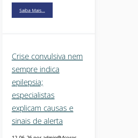
Saiba Mais…
Crise convulsiva nem
sempre indica
epilepsia;
especialistas
explicam causas e
sinais de alerta
12-06-26
por
admin@4cores