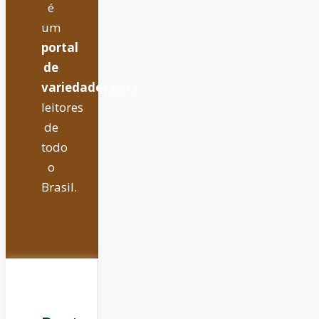
é
um
portal
de
variedades
para
leitores
de
todo
o
Brasil.