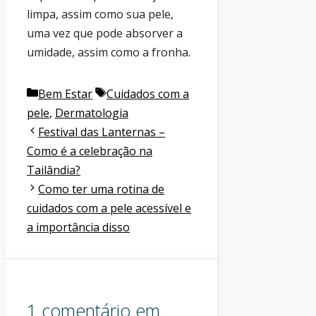
limpa, assim como sua pele,
uma vez que pode absorver a
umidade, assim como a fronha.
Categorias
Etiquetas
Bem Estar
Cuidados com a
pele
,
Dermatologia
Festival das Lanternas –
Como é a celebração na
Tailândia?
Como ter uma rotina de
cuidados com a pele acessível e
a importância disso
1 comentário em