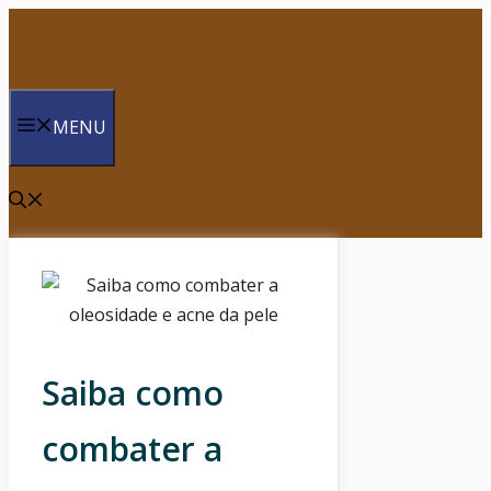
Saltar
para
o
conteúdo
MENU
Saiba como
combater a