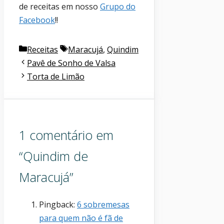
de receitas em nosso
Grupo do
Facebook
!!
Categorias
Etiquetas
Receitas
Maracujá
,
Quindim
Pavê de Sonho de Valsa
Torta de Limão
1 comentário em
“Quindim de
Maracujá”
Pingback:
6 sobremesas
para quem não é fã de