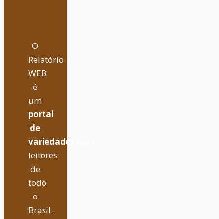
O
Relatório
WEB
é
um
portal
de
variedades
para
leitores
de
todo
o
Brasil.