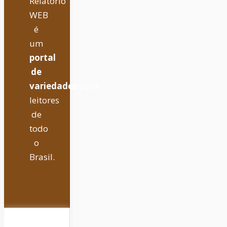
Relatório
WEB
é
um
portal
de
variedades
para
leitores
de
todo
o
Brasil.