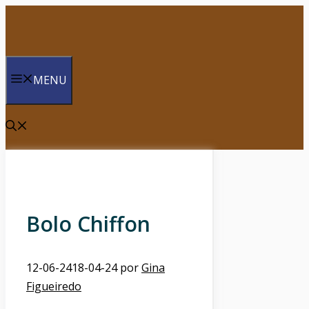
Saltar
para
o
conteúdo
MENU
Bolo Chiffon
12-06-24
18-04-24
por
Gina
Figueiredo