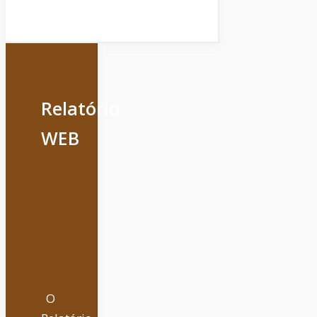
Relatório
WEB
O