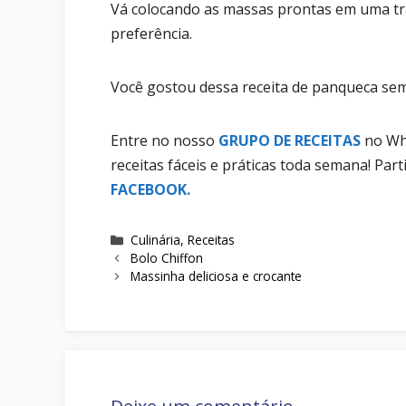
Vá colocando as massas prontas em uma tra
preferência.
Você gostou dessa receita de panqueca sem
Entre no nosso
GRUPO DE RECEITAS
no Wha
receitas fáceis e práticas toda semana! Pa
FACEBOOK
.
Categorias
Culinária
,
Receitas
Bolo Chiffon
Massinha deliciosa e crocante