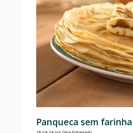
Panqueca sem farinha 
18-04-24
por
Gina Figueiredo