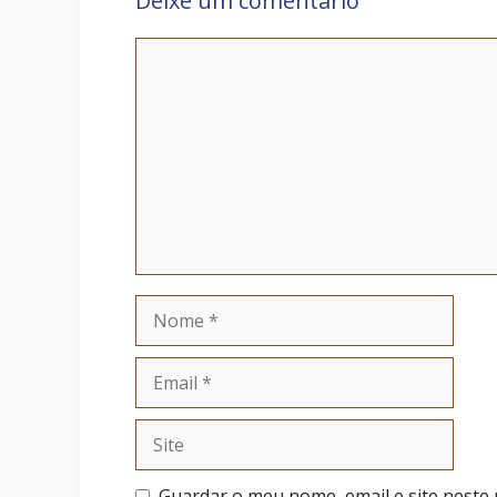
Deixe um comentário
Comentário
Nome
Email
Site
Guardar o meu nome, email e site neste