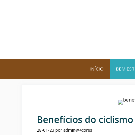
Saltar
para
o
conteúdo
INÍCIO
BEM EST
Benefícios do ciclismo
28-01-23
por
admin@4cores