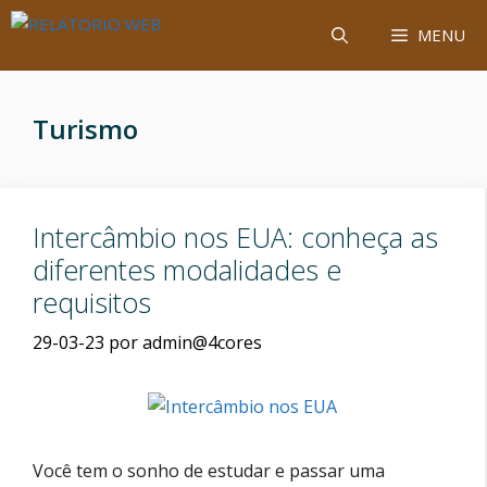
Saltar
MENU
para
o
conteúdo
Turismo
Intercâmbio nos EUA: conheça as
diferentes modalidades e
requisitos
29-03-23
por
admin@4cores
Você tem o sonho de estudar e passar uma