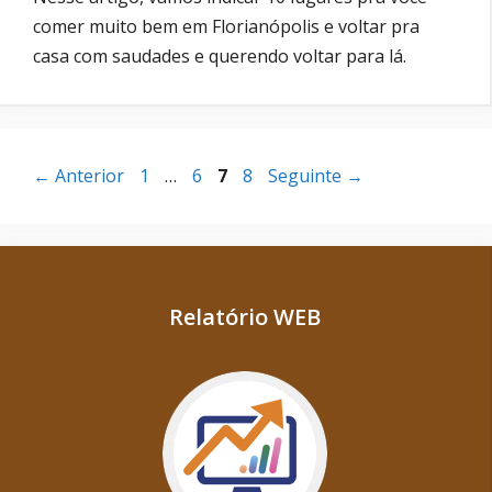
comer muito bem em Florianópolis e voltar pra
casa com saudades e querendo voltar para lá.
Página
Página
Página
Página
←
Anterior
1
…
6
7
8
Seguinte
→
Relatório WEB