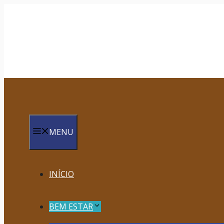
Saltar
para
o
conteúdo
MENU
INÍCIO
BEM ESTAR