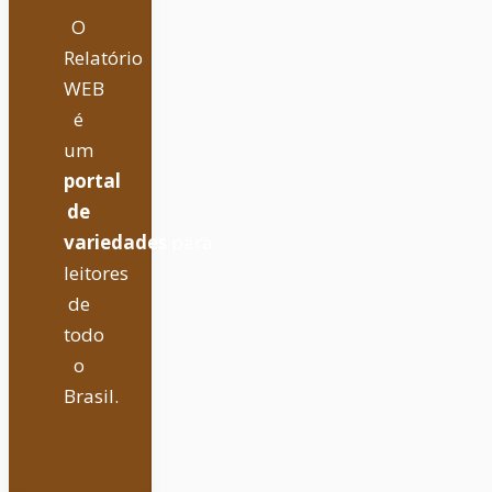
O
Relatório
WEB
é
um
portal
de
variedades
para
leitores
de
todo
o
Brasil.