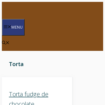
Saltar
para
o
conteúdo
MENU
Torta
Torta fudge de
chocolate