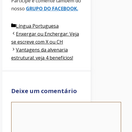
Participe e comente também do
nosso
GRUPO DO FACEBOOK
.
Categorias
Língua Portuguesa
Enxergar ou Enchergar: Veja
se escreve com X ou CH
Vantagens da alvenaria
estrutural: veja 4 benefícios!
Deixe um comentário
Comentário