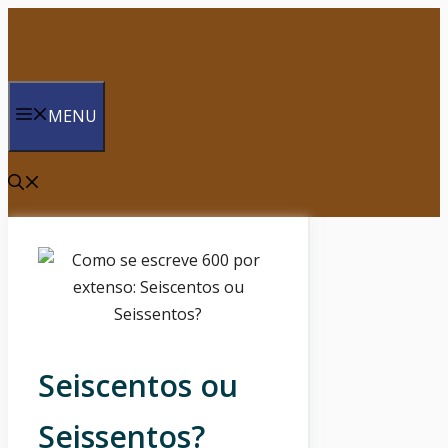
Saltar
para
o
conteúdo
MENU
Seiscentos ou
Seissentos?