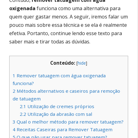
Contudo,
remover tatuagem com água
oxigenada
funciona como uma alternativa para
quem quer gastar menos. A seguir, iremos falar um
pouco mais sobre essa técnica e se ela é realmente
efetiva. Portanto, continue lendo esse texto para
saber mais e tirar todas as dúvidas.
Conteúdo:
[
hide
]
1
Remover tatuagem com água oxigenada
funciona?
2
Métodos alternativos e caseiros para remoção
de tatuagem
2.1
Utilização de cremes próprios
2.2
Utilização da abrasão com sal
3
Qual o melhor método para remover tatuagem?
4
Receitas Caseiras para Remover Tatuagem
5
O que não usar para remover tatuagem?