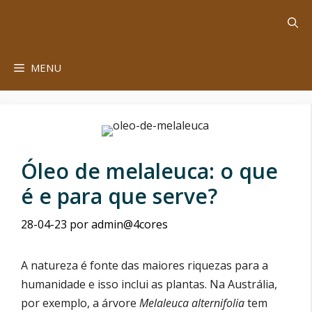
Saltar
para
o
conteúdo
MENU
Óleo de melaleuca: o que
é e para que serve?
28-04-23
por
admin@4cores
A natureza é fonte das maiores riquezas para a
humanidade e isso inclui as plantas. Na Austrália,
por exemplo, a árvore
Melaleuca alternifolia
tem