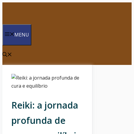
Saltar
para
o
conteúdo
MENU
Reiki: a jornada
profunda de