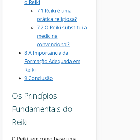
o Reiki
7.1
Reiki é uma
prática religiosa?
7.2
O Reiki substitui a
medicina
convencional?
8
A Importância da
Formação Adequada em
Reiki
9
Conclusão
Os Princípios
Fundamentais do
Reiki
O Reiki tem como base uma