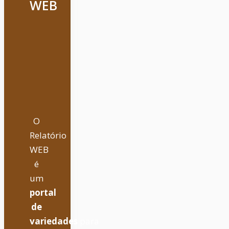
WEB
O
Relatório
WEB
é
um
portal
de
variedades
para