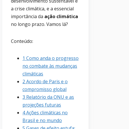
desenvolvimento sustentável e
a crise climática, e a essencial
importância da
ação climática
no longo prazo. Vamos lá?
Conteúdo:
1
Como anda o progresso
no combate às mudanças
climáticas
2
Acordo de Paris e o
compromisso global
3
Relatório da ONU e as
projeções futuras
4
Ações climáticas no
Brasil e no mundo
5
Gases de efeito estufa: