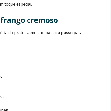
m toque especial.
e frango cremoso
ória do prato, vamos ao
passo a passo
para
os
ga
onal)