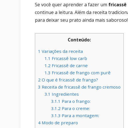
Se você quer aprender a fazer um
fricassê
continue a leitura. Além da receita tradicio
para deixar seu prato ainda mais saboroso!
Conteúdo:
1
Variações da receita
1.1
Fricassê low carb
1.2
Fricassê de carne
1.3
Fricassê de frango com purê
2
O que é fricassê de frango?
3
Receita de fricassê de frango cremoso
3.1
Ingredientes
3.1.1
Para o frango:
3.1.2
Para o creme:
3.1.3
Para a montagem:
4
Modo de preparo