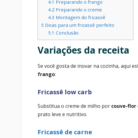
4.1
Preparando o frango
4.2
Preparando o creme
4.3
Montagem do fricassê
5
Dicas para um fricassê perfeito
5.1
Conclusão
Variações da receita
Se você gosta de inovar na cozinha, aqui e
frango
:
Fricassê low carb
Substitua o creme de milho por
couve-flor
prato leve e nutritivo.
Fricassê de carne