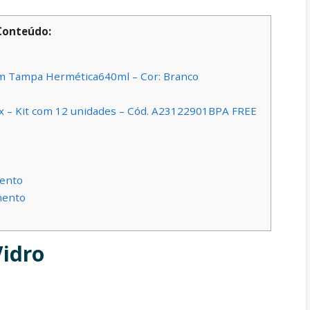
Conteúdo:
om Tampa Hermética640ml – Cor: Branco
ux – Kit com 12 unidades – Cód. A23122901BPA FREE
ento
mento
Vidro