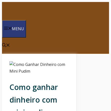
Saltar
para
o
conteúdo
MENU
Como ganhar
dinheiro com