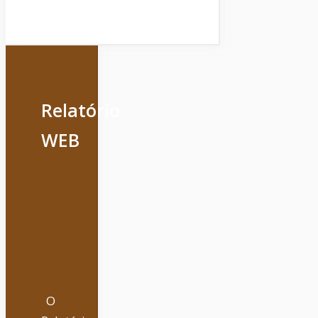
Relatório
WEB
O