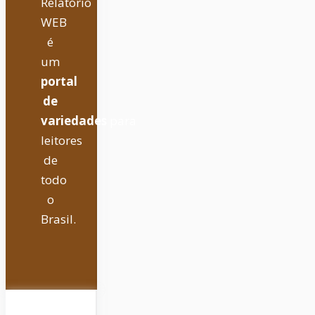
Relatório
WEB
é
um
portal
de
variedades
para
leitores
de
todo
o
Brasil.