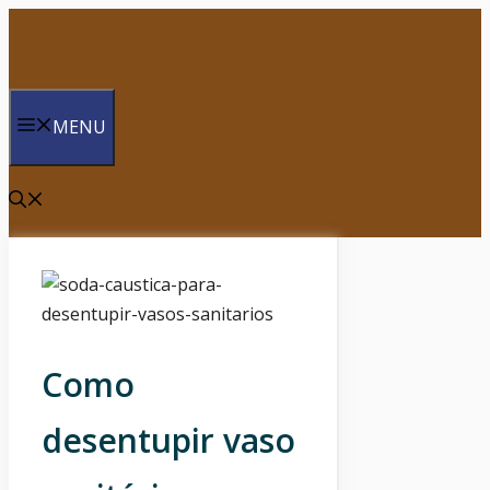
Saltar
para
o
conteúdo
MENU
Como
desentupir vaso