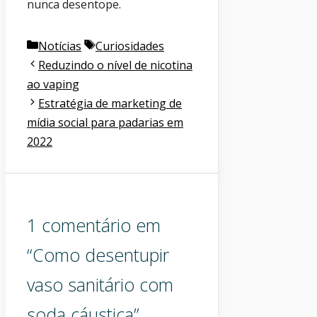
nunca desentope.
Categorias
Etiquetas
Notícias
Curiosidades
Reduzindo o nível de nicotina
ao vaping
Estratégia de marketing de
mídia social para padarias em
2022
1 comentário em
“Como desentupir
vaso sanitário com
soda cáustica”