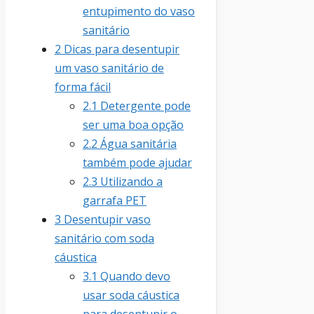
entupimento do vaso
sanitário
2
Dicas para desentupir
um vaso sanitário de
forma fácil
2.1
Detergente pode
ser uma boa opção
2.2
Água sanitária
também pode ajudar
2.3
Utilizando a
garrafa PET
3
Desentupir vaso
sanitário com soda
cáustica
3.1
Quando devo
usar soda cáustica
para desentupir o