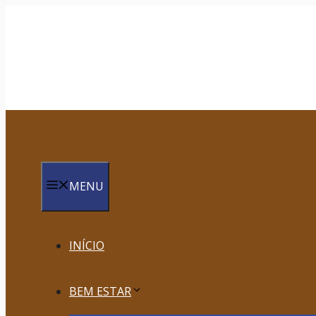
Saltar
para
o
conteúdo
MENU
INÍCIO
BEM ESTAR