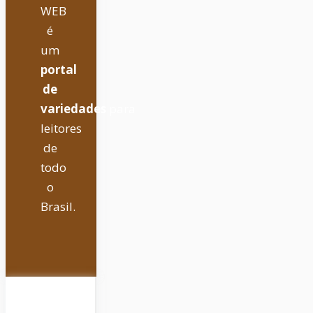
WEB
é
um
portal
de
variedades
para
leitores
de
todo
o
Brasil.