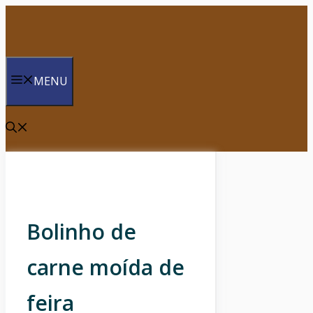
Saltar
para
o
conteúdo
MENU
Bolinho de
carne moída de
feira