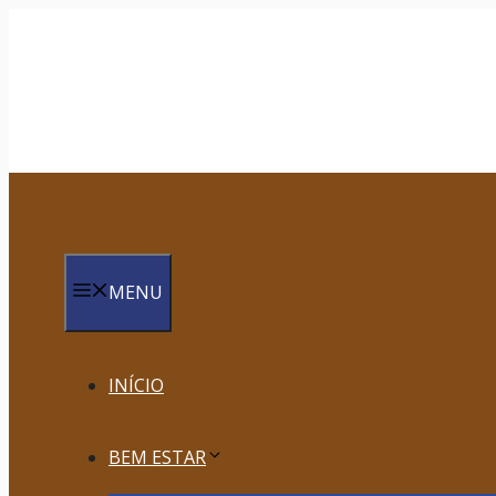
Saltar
para
o
conteúdo
MENU
INÍCIO
BEM ESTAR