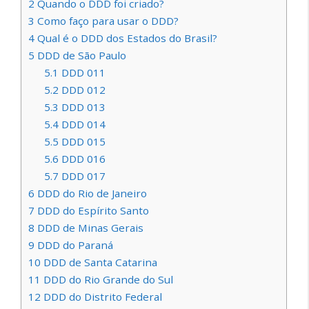
2
Quando o DDD foi criado?
3
Como faço para usar o DDD?
4
Qual é o DDD dos Estados do Brasil?
5
DDD de São Paulo
5.1
DDD 011
5.2
DDD 012
5.3
DDD 013
5.4
DDD 014
5.5
DDD 015
5.6
DDD 016
5.7
DDD 017
6
DDD do Rio de Janeiro
7
DDD do Espírito Santo
8
DDD de Minas Gerais
9
DDD do Paraná
10
DDD de Santa Catarina
11
DDD do Rio Grande do Sul
12
DDD do Distrito Federal