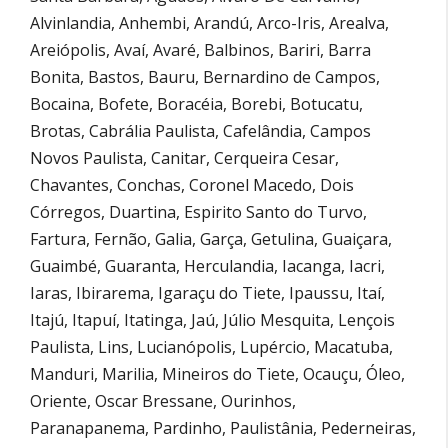
Alvinlandia, Anhembi, Arandú, Arco-Iris, Arealva,
Areiópolis, Avaí, Avaré, Balbinos, Bariri, Barra
Bonita, Bastos, Bauru, Bernardino de Campos,
Bocaina, Bofete, Boracéia, Borebi, Botucatu,
Brotas, Cabrália Paulista, Cafelândia, Campos
Novos Paulista, Canitar, Cerqueira Cesar,
Chavantes, Conchas, Coronel Macedo, Dois
Córregos, Duartina, Espirito Santo do Turvo,
Fartura, Fernão, Galia, Garça, Getulina, Guaiçara,
Guaimbé, Guaranta, Herculandia, Iacanga, Iacri,
Iaras, Ibirarema, Igaraçu do Tiete, Ipaussu, Itaí,
Itajú, Itapuí, Itatinga, Jaú, Júlio Mesquita, Lençois
Paulista, Lins, Lucianópolis, Lupércio, Macatuba,
Manduri, Marilia, Mineiros do Tiete, Ocauçu, Óleo,
Oriente, Oscar Bressane, Ourinhos,
Paranapanema, Pardinho, Paulistânia, Pederneiras,