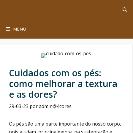
Saltar
para
o
conteúdo
MENU
Cuidados com os pés:
como melhorar a textura
e as dores?
29-03-23
por
admin@4cores
Os pés são uma parte importante do nosso corpo,
pois ajudam, principalmente, na sustentação e