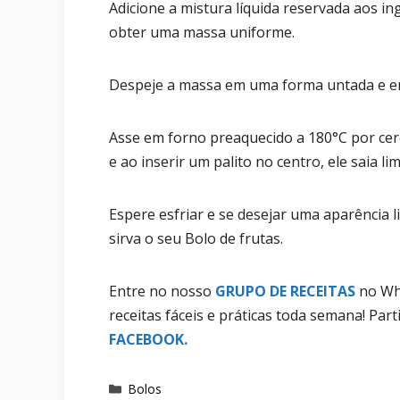
Adicione a mistura líquida reservada aos i
obter uma massa uniforme.
Despeje a massa em uma forma untada e en
Asse em forno preaquecido a 180°C por cer
e ao inserir um palito no centro, ele saia li
Espere esfriar e se desejar uma aparência li
sirva o seu Bolo de frutas.
Entre no nosso
GRUPO DE RECEITAS
no Wha
receitas fáceis e práticas toda semana! Pa
FACEBOOK
.
Categorias
Bolos