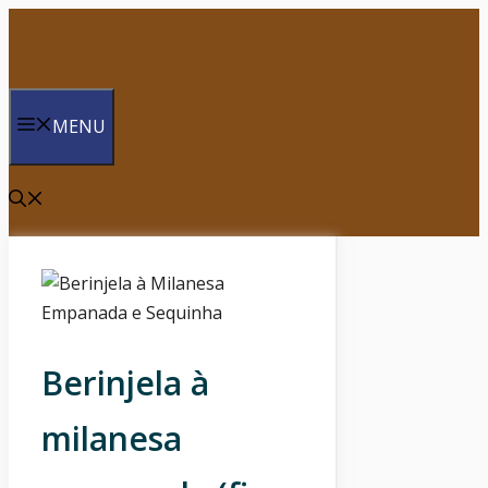
Saltar
para
o
conteúdo
MENU
Berinjela à
milanesa