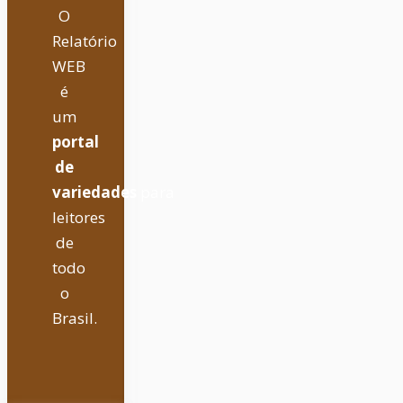
O
Relatório
WEB
é
um
portal
de
variedades
para
leitores
de
todo
o
Brasil.