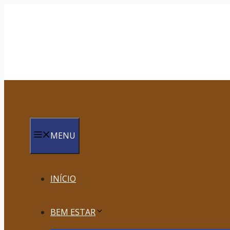
Saltar
para
o
conteúdo
MENU
INÍCIO
BEM ESTAR