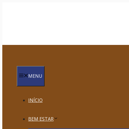
Saltar
para
o
conteúdo
MENU
INÍCIO
BEM ESTAR