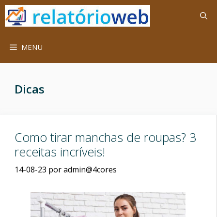
Saltar
para
o
conteúdo
MENU
Dicas
Como tirar manchas de roupas? 3
receitas incríveis!
14-08-23
por
admin@4cores