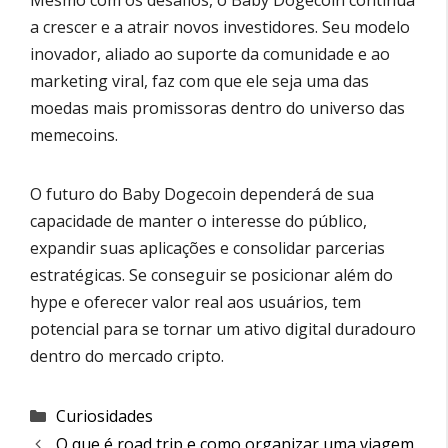
Mesmo com os desafios, o Baby Dogecoin continua
a crescer e a atrair novos investidores. Seu modelo
inovador, aliado ao suporte da comunidade e ao
marketing viral, faz com que ele seja uma das
moedas mais promissoras dentro do universo das
memecoins.
O futuro do Baby Dogecoin dependerá de sua
capacidade de manter o interesse do público,
expandir suas aplicações e consolidar parcerias
estratégicas. Se conseguir se posicionar além do
hype e oferecer valor real aos usuários, tem
potencial para se tornar um ativo digital duradouro
dentro do mercado cripto.
Categorias
Curiosidades
O que é road trip e como organizar uma viagem