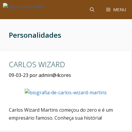
Saltar
MENU
para
o
conteúdo
Personalidades
CARLOS WIZARD
09-03-23
por
admin@4cores
Carlos Wizard Martins começou do zero e é um
empresário famoso. Conheça sua história!