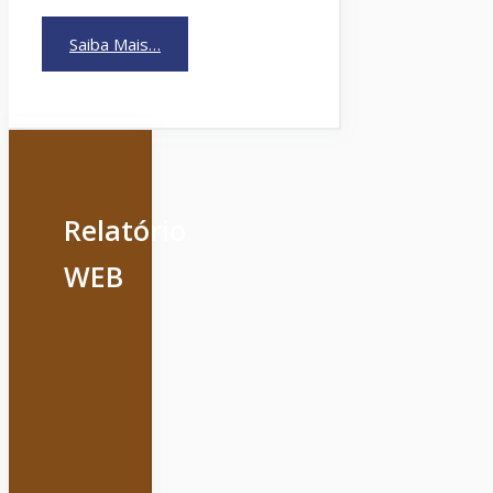
Saiba Mais…
Relatório
WEB