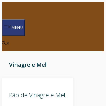
Saltar
para
o
conteúdo
MENU
Vinagre e Mel
Pão de Vinagre e Mel