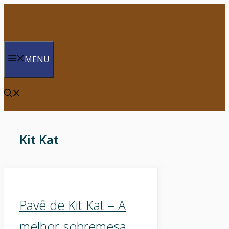
Saltar
para
o
conteúdo
MENU
Kit Kat
Pavê de Kit Kat – A
melhor sobremesa