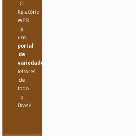
O
Relatório
WEB
é
um
portal
de
variedades
para
leitores
de
todo
o
Brasil.