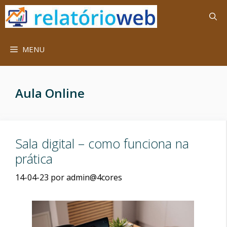
Saltar
para
o
conteúdo
MENU
Aula Online
Sala digital – como funciona na
prática
14-04-23
por
admin@4cores