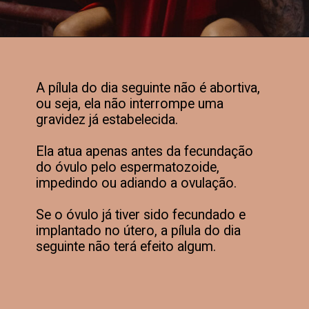
Opening
https://nutricaoevidasaudavel.com.br/pilula-do-dia-seguinte-tudo-o-que-voce-precisa-saber/
A pílula do dia seguinte não é abortiva,
ou seja, ela não interrompe uma
gravidez já estabelecida.
Ela atua apenas antes da fecundação
do óvulo pelo espermatozoide,
impedindo ou adiando a ovulação.
Se o óvulo já tiver sido fecundado e
implantado no útero, a pílula do dia
seguinte não terá efeito algum.