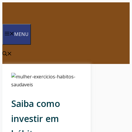
Saltar
para
o
conteúdo
MENU
Saiba como
investir em