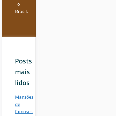
o
Brasil.
Posts
mais
lidos
Mansões
de
famosos