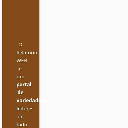
O
Relatório
WEB
é
um
portal
de
variedades
para
leitores
de
todo