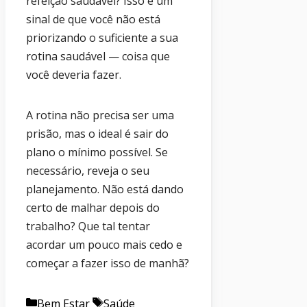
refeição saudável? Isso é um
sinal de que você não está
priorizando o suficiente a sua
rotina saudável — coisa que
você deveria fazer.
A rotina não precisa ser uma
prisão, mas o ideal é sair do
plano o mínimo possível. Se
necessário, reveja o seu
planejamento. Não está dando
certo de malhar depois do
trabalho? Que tal tentar
acordar um pouco mais cedo e
começar a fazer isso de manhã?
Categorias
Etiquetas
Bem Estar
Saúde