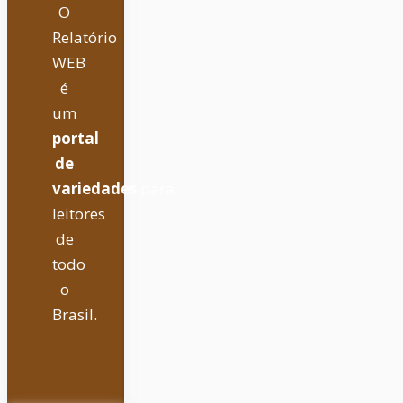
O
Relatório
WEB
é
um
portal
de
variedades
para
leitores
de
todo
o
Brasil.