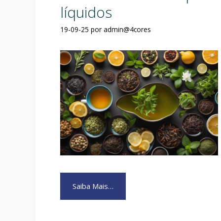
líquidos
19-09-25
por
admin@4cores
Saiba Mais…