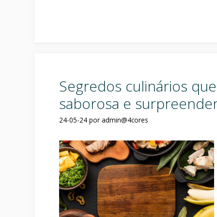
Segredos culinários qu
saborosa e surpreende
24-05-24
por
admin@4cores