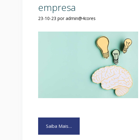
empresa
23-10-23
por
admin@4cores
Saiba Mais…