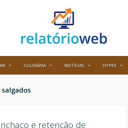
AR
CULINÁRIA
NOTÍCIAS
HYPES
:
salgados
 inchaço e retenção de