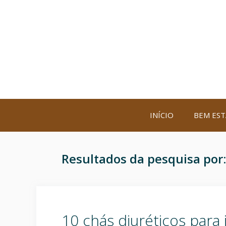
Saltar
para
o
conteúdo
INÍCIO
BEM EST
Resultados da pesquisa por
10 chás diuréticos para