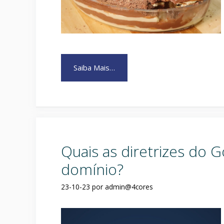
Saiba Mais…
Quais as diretrizes do 
domínio?
23-10-23
por
admin@4cores