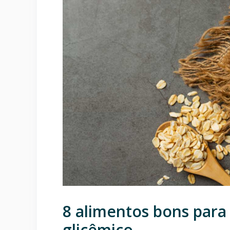
8 alimentos bons para 
glicêmico