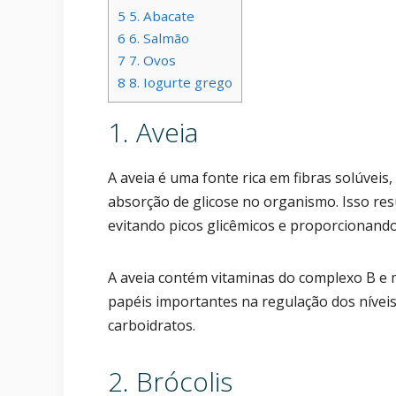
5
5. Abacate
6
6. Salmão
7
7. Ovos
8
8. Iogurte grego
1. Aveia
A aveia é uma fonte rica em fibras solúveis
absorção de glicose no organismo. Isso re
evitando picos glicêmicos e proporcionand
A aveia contém vitaminas do complexo B 
papéis importantes na regulação dos nívei
carboidratos.
2. Brócolis