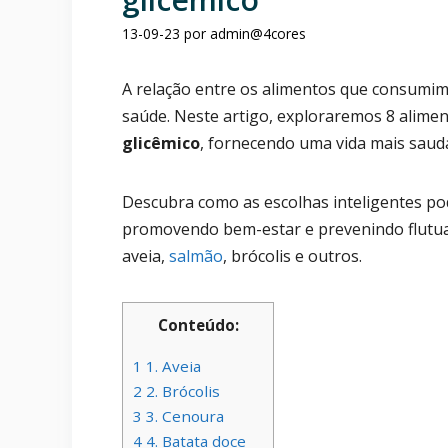
13-09-23
por
admin@4cores
A relação entre os alimentos que consumimo
saúde. Neste artigo, exploraremos 8 alime
glicêmico
, fornecendo uma vida mais saudá
Descubra como as escolhas inteligentes pode
promovendo bem-estar e prevenindo flutua
aveia,
salmão
, brócolis e outros.
Conteúdo:
1
1. Aveia
2
2. Brócolis
3
3. Cenoura
4
4. Batata doce